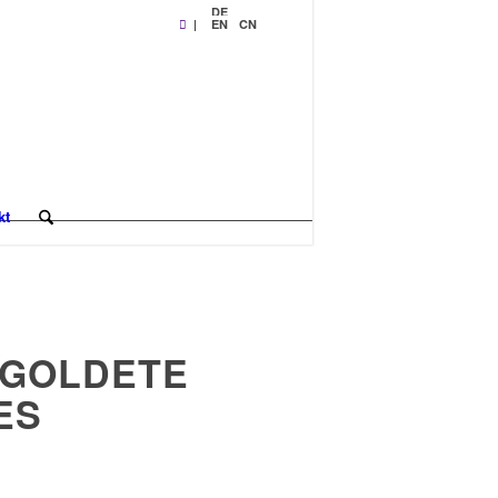
DE
|
EN
CN
kt
GOLDETE
ES