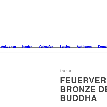
 Auktionen
Kaufen
Verkaufen
Service
Auktionen
Konta
Los 138
FEUERVER
BRONZE D
BUDDHA