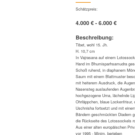
Schätzpreis:
4.000 € - 6.000 €
Beschreibung:
Tibet, wohl 15. Jh.
H. 10,7 cm
In Vajrasana auf einem Lotossocke
Hand im Bhumisparhsamudra gesen
Schoß ruhend, in diaphanem Mö
Saum mit einem Blattmuster besch
mit heiterem Ausdruck, die Augen
Nasensteg auslaufenden Augenbr
hochgezogene Urna, lächelnde Lip
Ohrläppchen, blaue Lockenfrisur, d
Uschnisha fortsetzt und mit einem 
Bändern geschmückten Diadem gesi
die Rückseite des Lotossockels rot
Aus einer alten europäischen Pr
vor 1995 - Minim. berieben