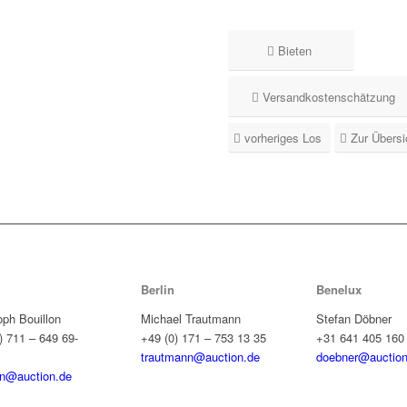
Bieten
Versandkostenschätzung
vorheriges Los
Zur Übersi
Berlin
Benelux
oph Bouillon
Michael Trautmann
Stefan Döbner
) 711 – 649 69-
+49 (0) 171 – 753 13 35
+31 641 405 160
trautmann@auction.de
doebner@auction
on@auction.de