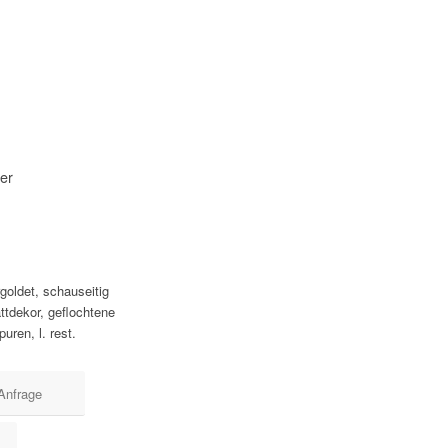
uer
rgoldet, schauseitig
ttdekor, geflochtene
uren, l. rest.
Anfrage