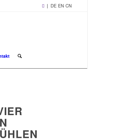
|
DE
EN
CN
ntakt
VIER
N
TÜHLEN